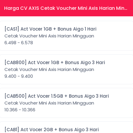
Harga CV AXIS Cetak Voucher Mini Axis Harian Mingguan
[CAS1] Act Vocer 1GB + Bonus Aigo 1 Hari
Cetak Voucher Mini Axis Harian Mingguan
6.498 - 6.578
[CAB800] Act Vocer 1GB + Bonus Aigo 3 Hari
Cetak Voucher Mini Axis Harian Mingguan
9.400 - 9.400
[CAB500] Act Vocer 1.5GB + Bonus Aigo 3 Hari
Cetak Voucher Mini Axis Harian Mingguan
10.366 - 10.366
[CAB1] Act Vocer 2GB + Bonus Aigo 3 Hari